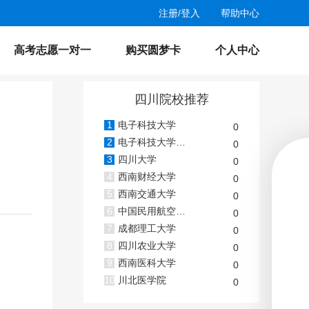
注册
/
登入
帮助中心
高考志愿一对一
购买圆梦卡
个人中心
四川院校推荐
1
电子科技大学
0
2
电子科技大学(沙河校区)
0
3
四川大学
0
4
西南财经大学
0
5
西南交通大学
0
6
中国民用航空飞行学院
0
7
成都理工大学
0
8
四川农业大学
0
9
西南医科大学
0
10
川北医学院
0