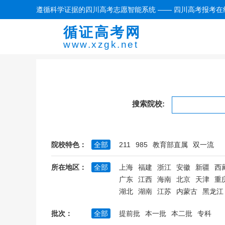
遵循科学证据的四川高考志愿智能系统 —— 四川高考报考在
循证高考网
www.xzgk.net
搜索院校:
院校特色：
全部
211
985
教育部直属
双一流
所在地区：
全部
上海
福建
浙江
安徽
新疆
西
广东
江西
海南
北京
天津
重
湖北
湖南
江苏
内蒙古
黑龙江
批次：
全部
提前批
本一批
本二批
专科