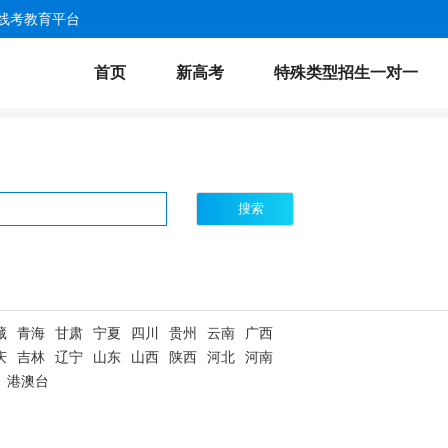
线考教育平台
首页
新高考
特殊类型招生一对一
搜索
藏
青海
甘肃
宁夏
四川
贵州
云南
广西
庆
吉林
辽宁
山东
山西
陕西
河北
河南
港澳台