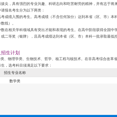
科拔尖，具有强烈的专业兴趣、科研志向和吃苦耐劳的精神，并有志于将
申请报名考生分为以下两类：
高考成绩入围的考生。高考成绩（不含任何加分）达到本省（区、市）本
分数线）。
少数在相关学科领域具有突出才能和表现的考生。在高中阶段获得全国中
）或二等奖（银牌），且高考成绩达到本省（区、市）本科一批录取最低
及招生计划
数学类、物理学类、生物技术、哲学、核工程与核技术。在非高考综合改革
考生，选考科目须满足以下要求：
招生专业名称
数学类
物理学类
核工程与核技术
生物技术
哲学