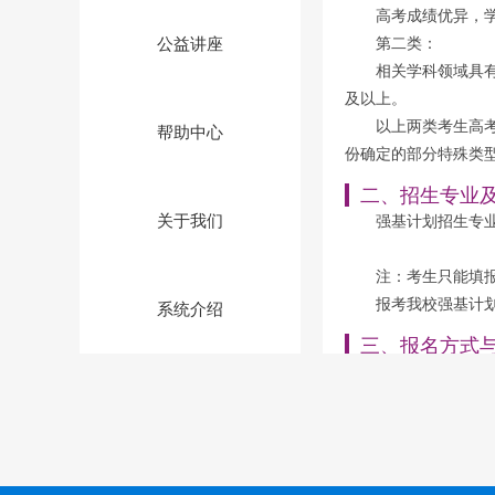
高考成绩优异，
第二类：
公益讲座
相关学科领域具
及以上。
以上两类考生高
帮助中心
份确定的部分特殊类
二、招生专业
强基计划招生专
关于我们
注：考生只能填
报考我校强基计
系统介绍
三、报名方式
（一）报名时间
5月11日-22日考
（二）考生参加
（三）入围校考
7月27日前，