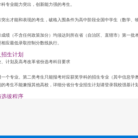
学科专业能力突出，创新能力强的考生。
有突出才能和表现的考生，破格入围条件为高中阶段全国中学生（数学、
考成绩（不含任何政策加分）均须达到所在省（自治区、直辖市）第一批
型相应最低录取控制分数线执行。
及招生计划
业、计划及高考改革省份选考科目要求
报一个专业。第二类考生只能报考对应获奖学科的招生专业（其中信息学
划的考生不能兼报其他高校，详细分省分专业招生计划请登录我校强基计
与选拔程序
和办法
生可登录南开大学强基计划报名平台（网址：https://bm.chsi.com.cn/
统一高考
办法
对于第一类考生，依据高考成绩（不含任何政策加分），按我校分省分专业