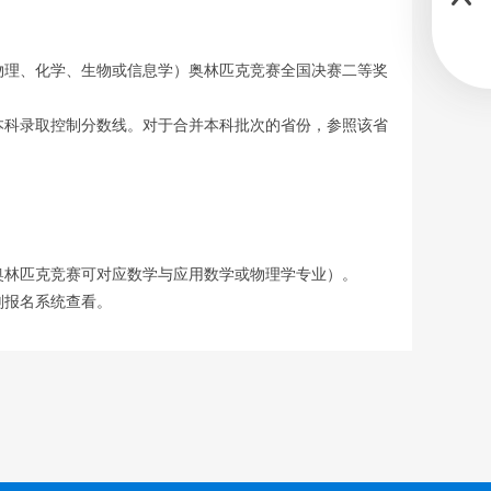
物理、化学、生物或信息学）奥林匹克竞赛全国决赛二等奖
本科录取控制分数线。对于合并本科批次的省份，参照该省
奥林匹克竞赛可对应数学与应用数学或物理学专业）。
划报名系统查看。
jcxkzs/sch/10055），按要求准确、完整地完成网上报名。
招生计划数的3倍确定各省入围高校考核考生名单，并公示